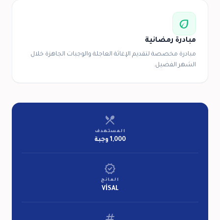
eco
مبادرة رمضانية
مبادرة مخصصة لتقديم الإغاثة العاجلة والوجبات الجاهزة خلال
الشهر الفضيل.
restaurant_menu
المستهدف
1,000 وجبة
verified
المانح
VİSAL
tag