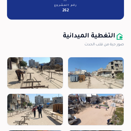
رقم المشروع
262
camera_outdoor
التغطية الميدانية
صور حية من قلب الحدث