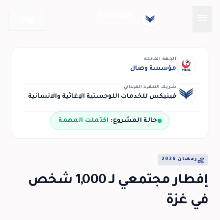
menu
PHOENIX
language
EN
EVERY SERVICE ONE HUB
الجهة المانحة
مؤسسة وصال
شريك التنفيذ الميداني
فينيكس للخدمات اللوجستية الإغاثية والانسانية
حالة المشروع:
اكتملت المهمة
volunteer_activism
رمضان 2026
إفطار مجتمعي لـ 1,000 شخص
في غزة