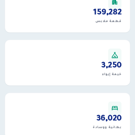
apartment
160,637
قطعة ملابس
camping
3,250
خيمة إيواء
bed
36,540
بطانية ووسادة