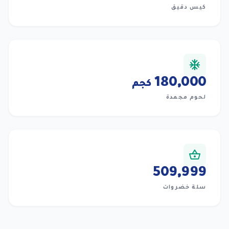
كيس دقيق
ac_unit
180,000
كجم
لحوم مجمدة
shopping_basket
510,000
سلة خضروات