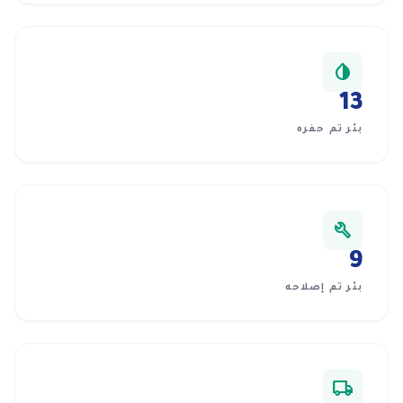
invert_colors
13
بئر تم حفره
build
9
بئر تم إصلاحه
local_shipping