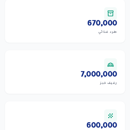
inventory_2
670,000
طرد غذائي
bakery_dining
7,000,000
رغيف خبز
grain
600,000