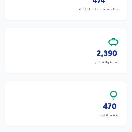
474
حالة مساعدات إغاثية
propane
2,390
أسطوانة غاز
lightbulb
470
طقم إنارة