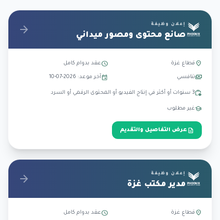
إعلان وظيفة
arrow_forward
صانع محتوى ومصور ميداني
schedule
location_on
قطاع غزة
عقد بدوام كامل
event
payments
تنافسي
آخر موعد: 2026-07-10
work_history
3 سنوات أو أكثر في إنتاج الفيديو أو المحتوى الرقمي أو السرد
school
غير مطلوب
description
عرض التفاصيل والتقديم
إعلان وظيفة
arrow_forward
مدير مكتب غزة
schedule
location_on
قطاع غزة
عقد بدوام كامل