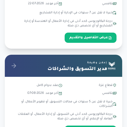
event
payments
تنافسي
آخر موعد: 2026-07-22
work_history
خبرة لا تقل عن 7 سنوات في الإدارة أو إدارة المشاريع
درجة البكالوريوس كحد أدنى في إدارة الأعمال أو الهندسة أو إدارة
school
المشاريع أو أي تخصص ذي صلة
description
عرض التفاصيل والتقديم
إعلان وظيفة
arrow_forward
مدير التسويق والشراكات
schedule
location_on
قطاع غزة
عقد بدوام كامل
event
payments
تنافسي
آخر موعد: 2026-08-07
خبرة لا تقل عن 5 سنوات في مجالات التسويق، أو تطوير الأعمال، أو
work_history
الشراكات
درجة البكالوريوس كحد أدنى في التسويق، أو إدارة الأعمال، أو العلاقات
school
العامة، أو الإعلام، أو أي تخصص ذي صلة