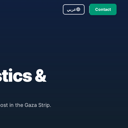
language
عربي
Contact
tics &
ost in the Gaza Strip.