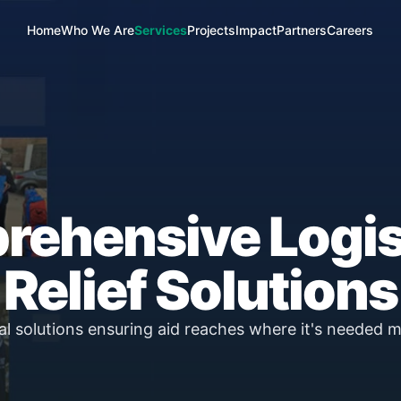
Home
Who We Are
Services
Projects
Impact
Partners
Careers
ehensive Logis
Relief Solutions
l solutions ensuring aid reaches where it's needed m