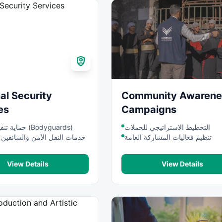
shield_person
al Security
Community Awarene
es
Campaigns
التخطيط الاستراتيجي للحملات
حماية تنفيذية لصيقة (Bodyguards)
تنظيم فعاليات المشاركة العامة
خدمات النقل الآمن والسائقين 
View Details
View Details