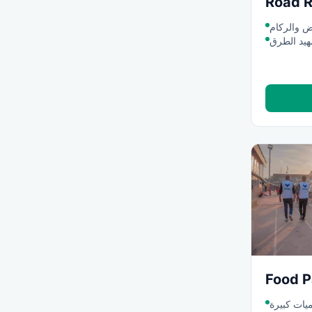
Road R
اض والركام
هيد الطرق
Food P
ميات كبيرة