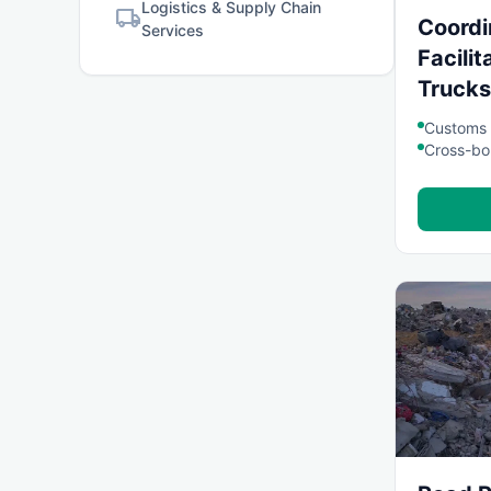
Logistics & Supply Chain
local_shipping
Coordi
Services
Facilit
Trucks
Customs 
Cross-bor