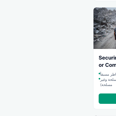
Securi
or Com
طر مسبقاً
سلحة وغير
مسلحة)