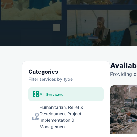
Availab
Categories
Providing c
Filter services by type
grid_view
All Services
Humanitarian, Relief &
Development Project
volunteer_activism
Implementation &
Management