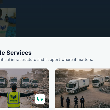
le Services
ritical infrastructure and support where it matters.
local_shipping