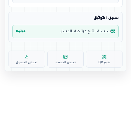
سجل التوثيق
qr_code_2
سلسلة التتبع مرتبطة بالمسار
مرتبط
download
fact_check
qr_code_scanner
تتبع QR
تحقق الدفعة
تصدير السجل