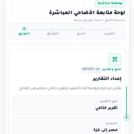
مهمة مباشرة
لوحة متابعة الأضاحي المباشرة
سلسلة التتبع / مسار التوزيع مرتبط
التوريد
الذبح
التوثيق
التوزيع
qr_code_2
تتبع وتقارير
REPORT-04
إعداد التقارير
تقارير مرحلية ويومية أثناء التنفيذ وتقرير ختامي مخصص للمانح.
نوع التقرير
تقرير ختامي
المسار
مصر إلى غزة