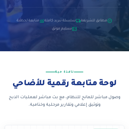
monitoring
local_shipping
verified
مطابق للشريعة
سلسلة تبريد كاملة
متابعة لحظية
fact_check
تسليم موثق
نافذة حية
لوحة متابعة رقمية للأضاحي
وصول مباشر للمانح للنظام، مع بث مباشر لعمليات الذبح
وتوثيق إعلامي وتقارير مرحلية وختامية.