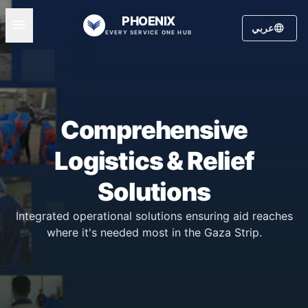
PHOENIX
menu
language
عربي
EVERY SERVICE ONE HUB
Comprehensive
Logistics & Relief
Solutions
Integrated operational solutions ensuring aid reaches
where it's needed most in the Gaza Strip.